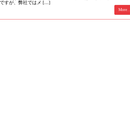
すが、弊社ではメ […]
More..