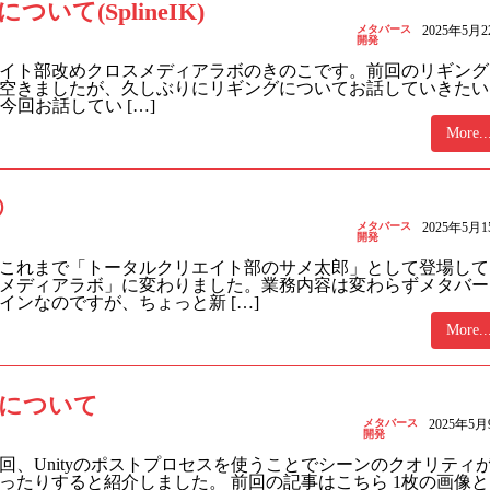
て(SplineIK)
メタバース
2025年5月
開発
イト部改めクロスメディアラボのきのこです。前回のリギング
空きましたが、久しぶりにリギングについてお話していきたい
て 今回お話してい […]
More..
⑪
メタバース
2025年5月
開発
これまで「トータルクリエイト部のサメ太郎」として登場して
メディアラボ」に変わりました。業務内容は変わらずメタバー
ンなのですが、ちょっと新 […]
More..
について
メタバース
2025年5月
開発
回、Unityのポストプロセスを使うことでシーンのクオリティ
ったりすると紹介しました。 前回の記事はこちら 1枚の画像と