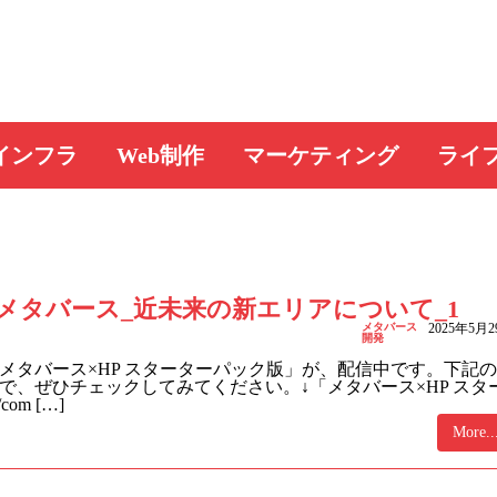
インフラ
Web制作
マーケティング
ライ
メタバース_近未来の新エリアについて_1
メタバース
2025年5月
開発
メタバース×HP スターターパック版」が、配信中です。下記
で、ぜひチェックしてみてください。↓「メタバース×HP スタ
om […]
More..