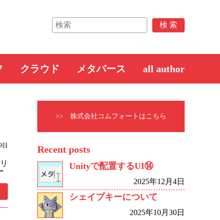
フ
クラウド
メタバース
all author
>> 株式会社コムフォートはこちら
29日
Recent posts
のリ
Unityで配置するUI⑭
ー
2025年12月4日
.
シェイプキーについて
2025年10月30日