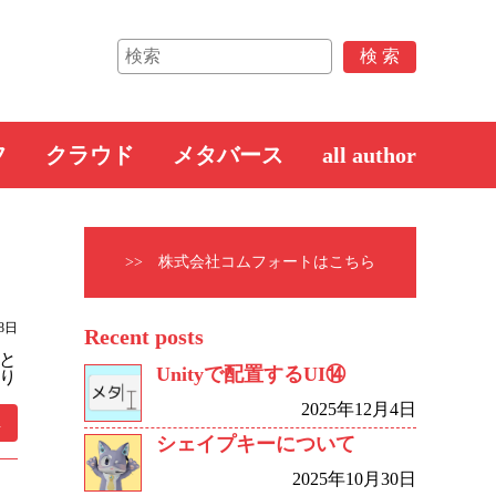
フ
クラウド
メタバース
all author
>> 株式会社コムフォートはこちら
28日
Recent posts
と
Unityで配置するUI⑭
り
2025年12月4日
.
シェイプキーについて
2025年10月30日