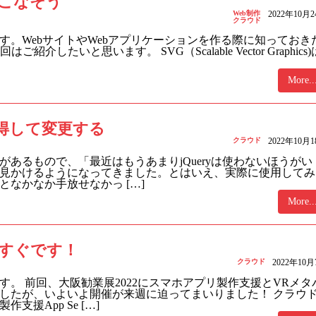
いこなそう
Web制作
2022年10月
クラウド
す。WebサイトやWebアプリケーションを作る際に知っておき
介したいと思います。 SVG（Scalable Vector Graphics)
More..
取得して変更する
クラウド
2022年10月
あるもので、「最近はもうあまりjQueryは使わないほうがい
見かけるようになってきました。とはいえ、実際に使用してみ
なかなか手放せなかっ […]
More..
うすぐです！
クラウド
2022年10
。 前回、大阪勧業展2022にスマホアプリ製作支援とVRメタ
したが、いよいよ開催が来週に迫ってまいりました！ クラウ
援App Se […]