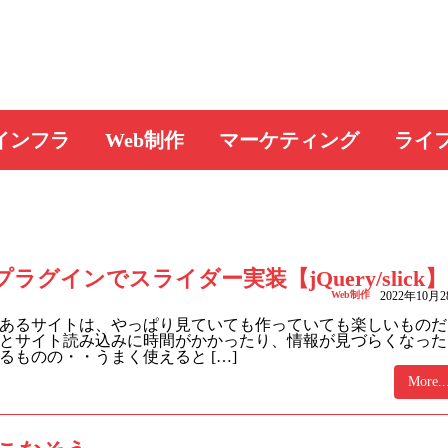
インフラ
Web制作
マーケティング
ライ
グインでスライダー実装【jQuery/slick】
Web制作
2022年10月
あるサイトは、やっぱり見ていても作っていても楽しいものだ
とサイト読み込みに時間がかかったり、情報が見づらくなった
ものの・・うまく使えると […]
More..