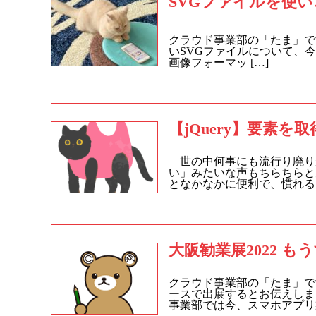
SVGファイルを使
クラウド事業部の「たま」で
いSVGファイルについて、今回はご紹
画像フォーマッ […]
【jQuery】要素を
世の中何事にも流行り廃りが
い」みたいな声もちらちらと
となかなかに便利で、慣れると
大阪勧業展2022 も
クラウド事業部の「たま」です
ースで出展するとお伝えしま
事業部では今、スマホアプリ製作支