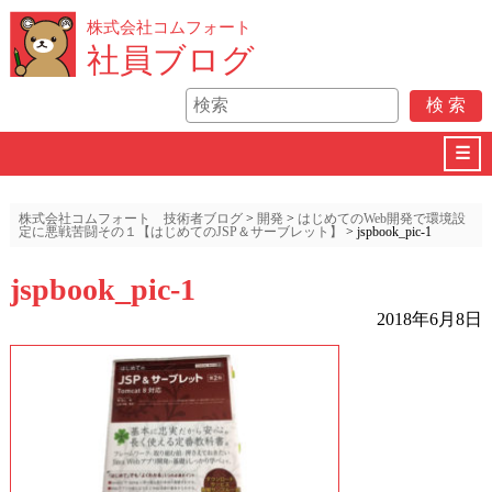
株式会社コムフォート
社員ブログ
☰
株式会社コムフォート 技術者ブログ
>
開発
>
はじめてのWeb開発で環境設
定に悪戦苦闘その１【はじめてのJSP＆サーブレット】
>
jspbook_pic-1
jspbook_pic-1
2018年6月8日