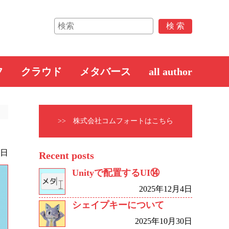
フ
クラウド
メタバース
all author
>> 株式会社コムフォートはこちら
3日
Recent posts
Unityで配置するUI⑭
2025年12月4日
シェイプキーについて
2025年10月30日