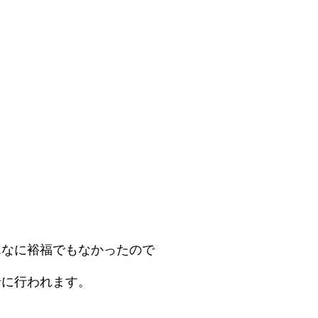
んなに裕福でもなかったので
緒に行われます。
。