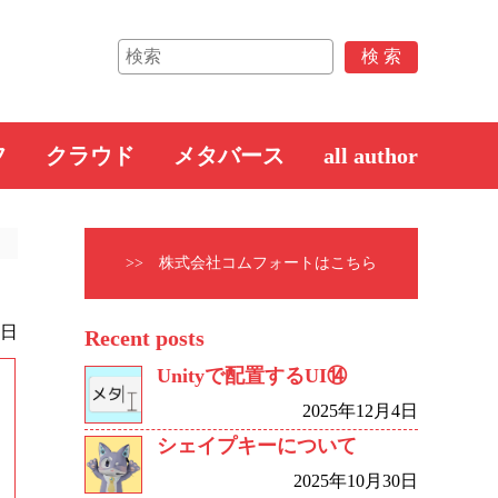
フ
クラウド
メタバース
all author
>> 株式会社コムフォートはこちら
0日
Recent posts
Unityで配置するUI⑭
2025年12月4日
シェイプキーについて
2025年10月30日