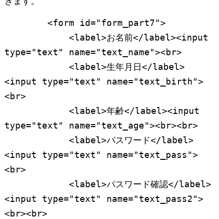
きます。
        <form id="form_part7">

            <label>お名前</label><input 
type="text" name="text_name"><br>

            <label>生年月日</label>
<input type="text" name="text_birth">
<br>

            <label>年齢</label><input 
type="text" name="text_age"><br><br>

            <label>パスワード</label>
<input type="text" name="text_pass">
<br>

            <label>パスワード確認</label>
<input type="text" name="text_pass2">
<br><br>
