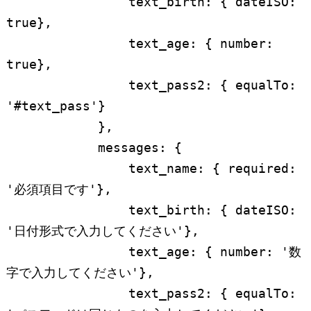
                text_birth: { dateISO: 
true},

                text_age: { number: 
true},

                text_pass2: { equalTo: 
'#text_pass'}

            },

            messages: {

                text_name: { required: 
'必須項目です'},

                text_birth: { dateISO: 
'日付形式で入力してください'},

                text_age: { number: '数
字で入力してください'},

                text_pass2: { equalTo: 