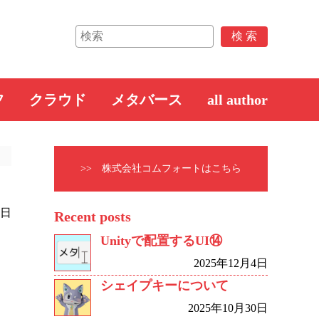
フ
クラウド
メタバース
all author
>> 株式会社コムフォートはこちら
7日
Recent posts
Unityで配置するUI⑭
2025年12月4日
シェイプキーについて
2025年10月30日