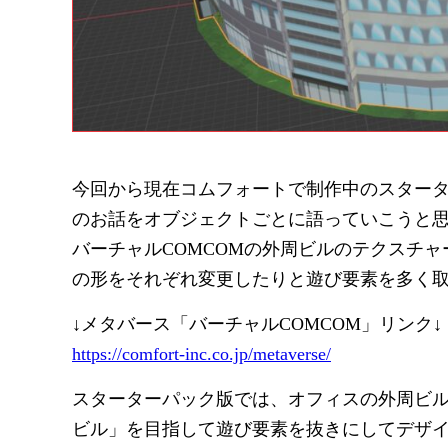
今回から現在コムフォートで制作中のスター
のお話をオブジェクトごとに語っていこうと
バーチャルCOMCOMの外周ビルのテクスチ
の形をそれぞれ変更したりと遊び要素を多く
↓メタバース「バーチャルCOMCOM」リンク↓
https://comfort-inc.co.jp/metaverse/
スターターパック版では、オフィスの外周ビ
ビル」を目指して遊び要素を抜きにしてデザ