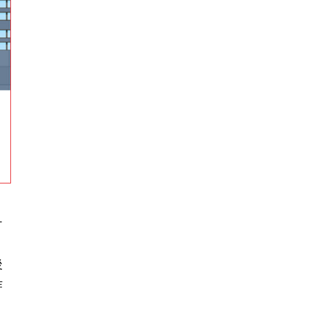
テ
後
作