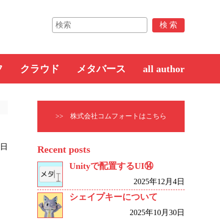
フ
クラウド
メタバース
all author
>> 株式会社コムフォートはこちら
2日
Recent posts
Unityで配置するUI⑭
2025年12月4日
シェイプキーについて
2025年10月30日