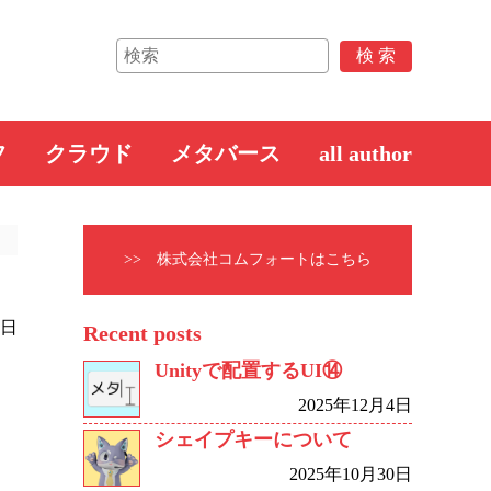
フ
クラウド
メタバース
all author
>> 株式会社コムフォートはこちら
4日
Recent posts
Unityで配置するUI⑭
2025年12月4日
シェイプキーについて
2025年10月30日