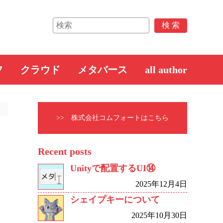
フ
クラウド
メタバース
all author
>> 株式会社コムフォートはこちら
Recent posts
Unityで配置するUI⑭
2025年12月4日
シェイプキーについて
2025年10月30日