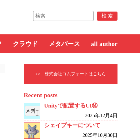
フ
クラウド
メタバース
all author
>> 株式会社コムフォートはこちら
Recent posts
Unityで配置するUI⑭
2025年12月4日
シェイプキーについて
2025年10月30日