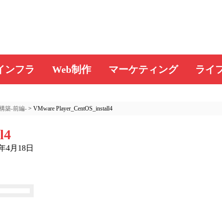
インフラ
Web制作
マーケティング
ライ
構築-前編-
>
VMware Player_CentOS_install4
l4
8年4月18日