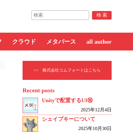
フ
クラウド
メタバース
all author
>> 株式会社コムフォートはこちら
Recent posts
Unityで配置するUI⑭
2025年12月4日
シェイプキーについて
2025年10月30日