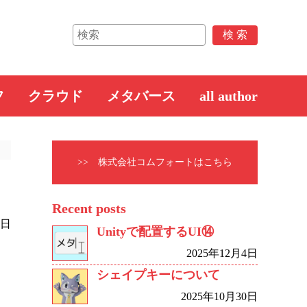
フ
クラウド
メタバース
all author
>> 株式会社コムフォートはこちら
Recent posts
0日
Unityで配置するUI⑭
2025年12月4日
シェイプキーについて
2025年10月30日